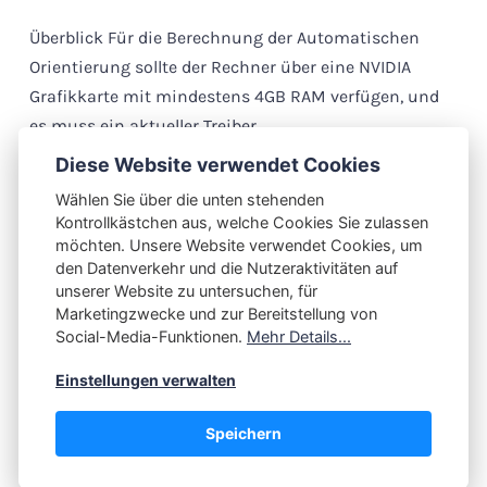
Überblick Für die Berechnung der Automatischen
Orientierung sollte der Rechner über eine NVIDIA
Grafikkarte mit mindestens 4GB RAM verfügen, und
es muss ein aktueller Treiber…
Diese Website verwendet Cookies
Wählen Sie über die unten stehenden
Kontrollkästchen aus, welche Cookies Sie zulassen
ELCOVISION 10 Onlinehilfe
möchten. Unsere Website verwendet Cookies, um
den Datenverkehr und die Nutzeraktivitäten auf
Hier finden Sie die aktuelle Hilfe für das ELCOVISION
unserer Website zu untersuchen, für
10 Orientierungsmodul und CAD Plugins. Durch
Marketingzwecke und zur Bereitstellung von
Drücken von F1 in ELCOVISION 10 wird diese Online
Social-Media-Funktionen.
Mehr Details...
Hilfe…
Einstellungen verwalten
Speichern
© 1986-2024
PMS AG