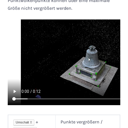
Punktwolkenpunkte können über eine maximale
Größe nicht vergrößert werden.
+
Punkte vergrößern /
Umschalt ⇧