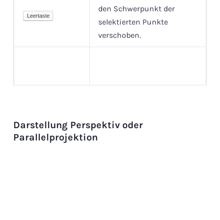
den Schwerpunkt der
Leertaste
selektierten Punkte
verschoben.
Darstellung Perspektiv oder
Sicherstellen dass keine
Parallelprojektion
Esc
Punkte selektiert sind.
Der Schwerpunkt der
Punktwolken wird wieder
Leertaste
zum neuen
Rotationspunkt