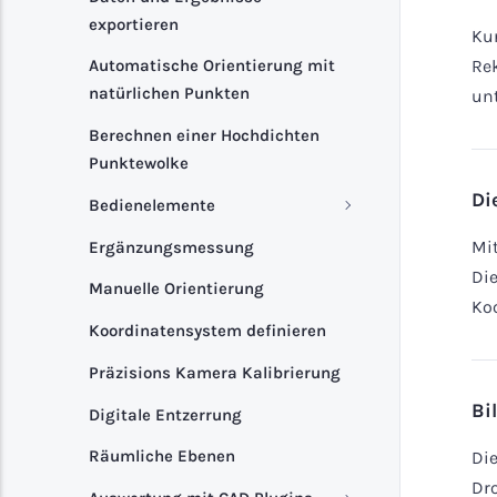
exportieren
Ku
Rek
Automatische Orientierung mit
natürlichen Punkten
unt
Berechnen einer Hochdichten
Punktewolke
Di
Bedienelemente
Mit
Ergänzungsmessung
Die
Manuelle Orientierung
Ko
Koordinatensystem definieren
Präzisions Kamera Kalibrierung
Bi
Digitale Entzerrung
Räumliche Ebenen
Die
Dro