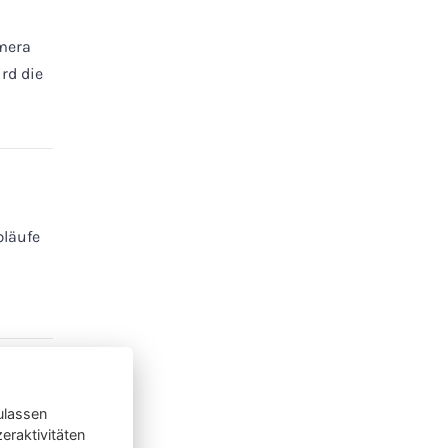
mera
rd die
bläufe
ulassen
raktivitäten