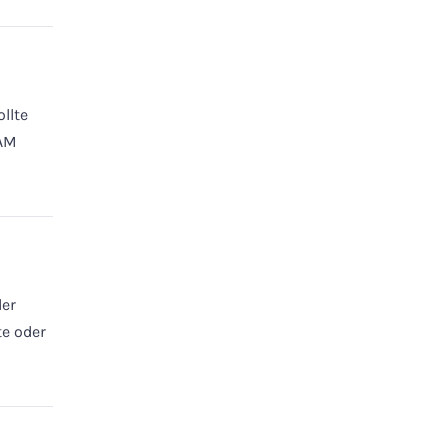
llte
RAM
er
te oder