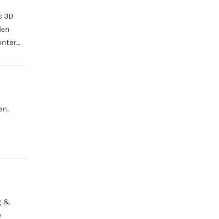
s 3D
den
unter…
en.
g &
e