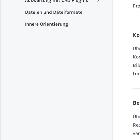
Auswertung mit CAD Plugins
Pro
Dateien und Dateiformate
Innere Orientierung
Ko
Übe
Koo
Bil
tra
Be
Übe
Re
ver