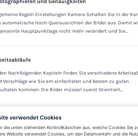
otographieren und Genauigkeiten
gemeine Regeln Einstellungen Kamera Schalten Sie in der Ka
 automatische Hoch-Querausrichten der Bilder aus. Damit wi
genannte Hauptpunktlage nicht mehr verändert und Sie…
beitsabläufe
den Nachfolgenden Kapiteln finden Sie verschiedene Arbeitsa
 Vorschläge wie Sie am einfachsten und besten zu guten
ultaten kommen. Die Bilder müssen zuerst Orientiert…
ite verwendet Cookies
COVISION 10 Onlinehilfe
r die unten stehenden Kontrollkästchen aus, welche Cookies Sie z
r finden Sie die aktuelle Hilfe für das ELCOVISION 10
re Website verwendet Cookies, um den Datenverkehr und die Nutze