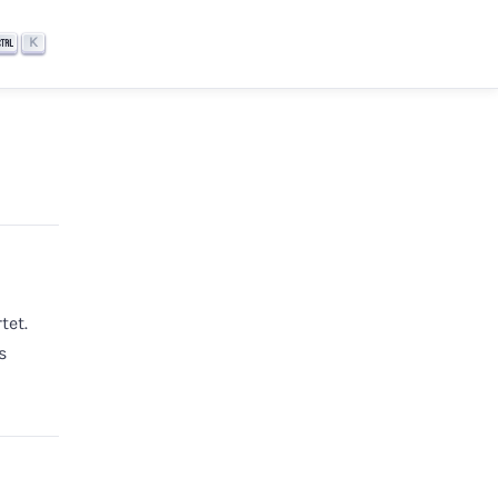
K
tet.
s