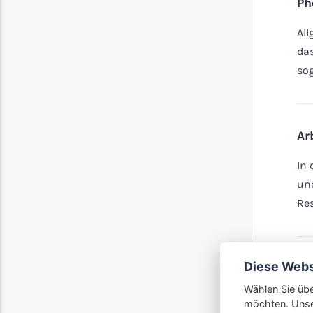
Ph
All
das
so
Ar
In 
und
Res
Diese Webs
EL
Wählen Sie übe
Hie
möchten. Unse